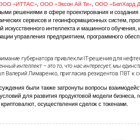
ООО «ИТТАС»
,
ООО «Эксон Ай Ти»
,
ООО «БелХард Д
ными решениями в сфере проектирования и создания
фических сервисов и геоинформационных систем, про
й искусственного интеллекта и машинного обучения,
зации управления предприятием, программного обес
имание губернатора привлекли IT-решения для нефтег
енный интеллект – это то, что нас интересует, мы един
л Валерий Лимаренко, пригласив резидентов ПВТ к с
суждения были также затронуты вопросы взаимодейст
условий для развития продуктовой модели бизнеса, 
 криптовалют, осуществления сделок с токенами.