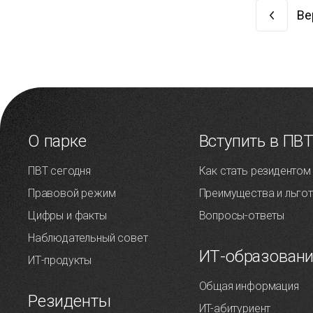
Ве
О парке
Вступить в ПВ
ПВТ сегодня
Как стать резидентом
Правовой режим
Преимущества и льго
Цифры и факты
Вопросы-ответы
Наблюдательный совет
ИТ-образован
ИТ-продукты
Общая информация
Резиденты
ИT-абитуриент