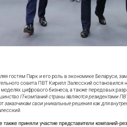
яя гостям Парк и его роль в экономике Беларуси, за
ельного совета ПВТ Кирилл Залесский остановился н
 моделях цифрового бизнеса, а также передовых раз
шинство IT-компаний страны являются резидентами ПВ
т заказчикам свои уникальные решения как для внутрен
алесский.
е также приняли участие представители компаний-ре