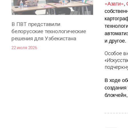
«Азати»
,
собствен
картогра
В ПВТ представили
технологи
белорусские технологические
автомати
решения для Узбекистана
и другое.
22 июля 2026
Особое вн
«Искусств
подчеркну
В ходе об
создания 
блокчейн,