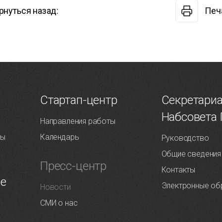
рнуться назад:
Печ
Т
Стартап-центр
Секретари
Набсовета
Направления работы
ты
Календарь
Руководство
Общие сведения
Пресс-центр
Контакты
ие
Электронные об
Новости
СМИ о нас