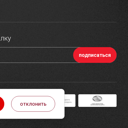
ылку
отклонить