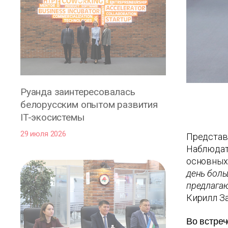
Руанда заинтересовалась
белорусским опытом развития
IT-экосистемы
29 июля 2026
Представл
Наблюдат
основных
день боль
предлагаю
Кирилл З
Во встреч