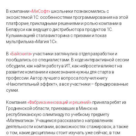
В компании
«МиСофт»
школьники познакомились с
экосистемой 1С: особенностями программирования на этой
платформе, прикладными решениями и ролью компании в
Беларуси как ведущего дистрибьютора продуктов 1С.
Кульминацией стала викторина с призами и показ
мультфильма «Магия 1С».
В
«Байскилз»
участники заглянули в отдел разработки и
пообщались со специалистами. В ходе интерактивной сессии
обсудили, как найти работу в ИТ, как нейросети влияют на
развитие компании и какие знания нужны для старта в
профессии. Автор лучшего вопроса получил книгу
«Накопительный эффект», а все участники – брендированные
сумки.
Компания
«Фабрика инноваций и решений»
приняла ребят из
Гродненской области, приехавших в Минск на
республиканскую олимпиаду по учебному предмету
«Математика». Учащимся рассказали о направлениях
деятельности компании, возможностях стажировок, а также
о том, какие дисциплины стоит изучать уже сейчас, в том