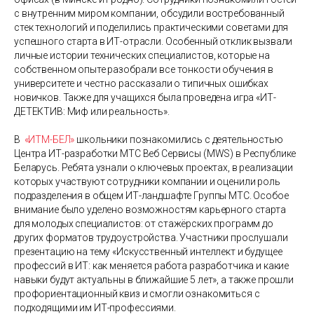
с внутренним миром компании, обсудили востребованный
стек технологий и поделились практическими советами для
успешного старта в ИТ-отрасли. Особенный отклик вызвали
личные истории технических специалистов, которые на
собственном опыте разобрали все тонкости обучения в
университете и честно рассказали о типичных ошибках
новичков. Также для учащихся была проведена игра «ИТ-
ДЕТЕКТИВ: Миф или реальность».
В
«ИТМ-БЕЛ»
школьники познакомились с деятельностью
Центра ИТ-разработки МТС Веб Сервисы (MWS) в Республике
Беларусь. Ребята узнали о ключевых проектах, в реализации
которых участвуют сотрудники компании и оценили роль
подразделения в общем ИТ-ландшафте Группы МТС. Особое
внимание было уделено возможностям карьерного старта
для молодых специалистов: от стажёрских программ до
других форматов трудоустройства. Участники прослушали
презентацию на тему «Искусственный интеллект и будущее
профессий в ИТ: как меняется работа разработчика и какие
навыки будут актуальны в ближайшие 5 лет», а также прошли
профориентационный квиз и смогли ознакомиться с
подходящими им ИТ-профессиями.