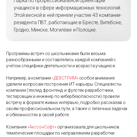
Парка по профессиональной ориентации
учащихся в сфере информационных технологий.
Этой весной в ней приняли участие 43 компании-
резидента ПВТ, работающие в Бресте, Витебске,
Гродно, Минске, Могилёве и Полоцке.
Программы встреч со школьниками были весьма
разнообразными и составлялись каждой компанией с
учётом специфики деятельности и возраста учащихся.
Например, в компании
«ДЕВСТРИМ»
особое внимание
уделили вопросам построения ИТ-карьеры. Специалисты
компании (техлид, фронтенд- и фулстек-разработчики,
тестировщик и инженер по кибербезопасности) провели
встречу в формате живых интервью, подробно рассказав о
своём профессиональном пути, а также о типичных задачах
и обязанностях в своей работе.
Компания
«АкссонСофт»
организовала для школьников
тематические площадки по направлениям разработки: