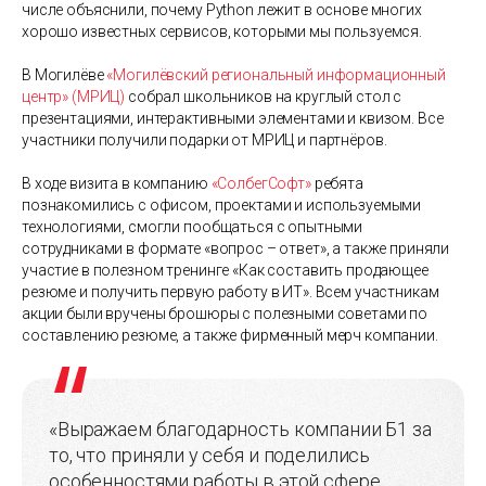
числе объяснили, почему Python лежит в основе многих
хорошо известных сервисов, которыми мы пользуемся.
В Могилёве
«Могилёвский региональный информационный
центр» (МРИЦ)
собрал школьников на круглый стол с
презентациями, интерактивными элементами и квизом. Все
участники получили подарки от МРИЦ и партнёров.
В ходе визита в компанию
«СолбегСофт»
ребята
познакомились с офисом, проектами и используемыми
технологиями, смогли пообщаться с опытными
сотрудниками в формате «вопрос – ответ», а также приняли
участие в полезном тренинге «Как составить продающее
резюме и получить первую работу в ИТ». Всем участникам
акции были вручены брошюры с полезными советами по
составлению резюме, а также фирменный мерч компании.
«Выражаем благодарность компании Б1 за
то, что приняли у себя и поделились
особенностями работы в этой сфере,