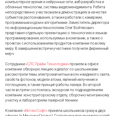
компьютерное зрение и нейронные сети, веб-разработка и
облачные технологии, системы видеоменеджмента. Ребята
непосредственно участвовали в демонстрациях в качестве
субъектов распознавания, а также работали с камерами,
программным кодом и алгоритмами. Заместитель директора
по информационным технологиям Олег Войтехович
представил отдельную презентацию о технологиях и языках
программирования, используемых в компании, а также о
проектах с использованием продуктов компании по всему
миру. В завершение встречи участники получили фирменный
мерч.
Сотрудники
«СЛС Прайм Технолоджи»
провели в офисе
компании обзорную лекцию и диалог со школьниками:
рассмотрели темы электромагнитных волн и видимого света,
свойств фотонов, модели атома, явлений излучения и
поглощения, а также принцип работы лазера. Во второй
части встречи состоялась экскурсия по подразделениям
компании: конструкторскому отделу, сборочно-монтажному
участку и лабораториям лазерной техники.
Компания
«ИнтэксСофт»
приняла школьников сразу в двух
офисах (в Минске и Гродно). Сотрудники познакомили гостей