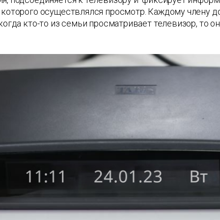
е которого осуществлялся просмотр. Каждому члену 
 когда кто-то из семьи просматривает телевизор, то 