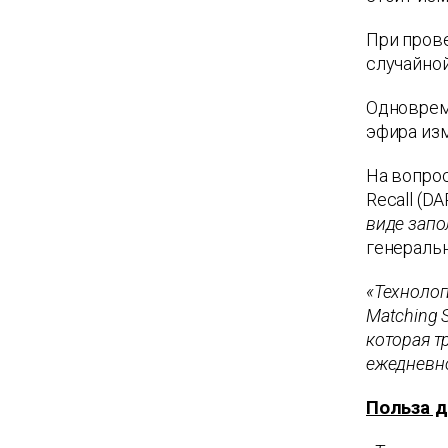
При пров
случайно
Одноврем
эфира из
На вопрос
Recall (DA
виде зап
генераль
«Технолог
Matching 
которая т
ежедневн
Польза д