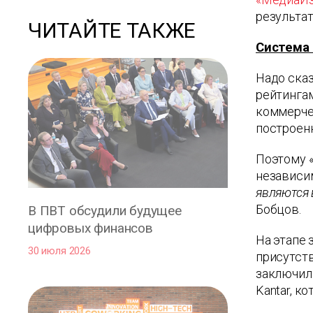
результат
ЧИТАЙТЕ ТАКЖЕ
Система
Надо сказ
рейтингам
коммерче
построен
Поэтому 
независи
являются
Бобцов.
В ПВТ обсудили будущее
цифровых финансов
На этапе 
30 июля 2026
присутст
заключил
Kantar, к