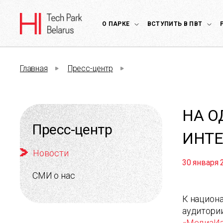
О ПАРКЕ
ВСТУПИТЬ В ПВТ
Главная
Пресс-центр
НА О
Пресс-центр
ИНТЕ
Новости
30 января 
СМИ о нас
К национа
аудитори
«МедиаИз