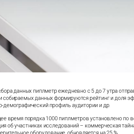
сбора данных пиплметр ежедневно с 5 до 7 утра отпр
 собираемых данных формируются рейтинг и доля эфи
о-демографический профиль аудитории и др.
ее время порядка 1000 пиплметров установлено по вс
я об участниках исследований – коммерческая тайна
ерительное оборудование, обновляется на 25 %.