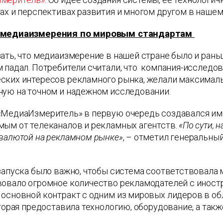
ах и перспективах развития и многом другом в нашем
 медиаизмерения по мировым стандартам
ать, что медиаизмерение в нашей стране было и рань
 падал. Потребители считали, что компания-исследо
ских интересов рекламного рынка, желали максимал
ную на точном и надежном исследовании.
«МедиаИзмеритель» в первую очередь создавался име
мым от телеканалов и рекламных агентств.
«По сути, 
 валютой на рекламном рынке»
, – отметил генеральн
запуска было важно, чтобы система соответствовала 
вовало огромное количество рекламодателей с инос
 основной контракт с одним из мировых лидеров в о
оторая предоставила технологию, оборудование, а так