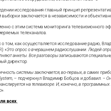
едении исследования главный принцип репрезентатив
й выборки заключается в независимости и объективн
енно с этим система мониторинга телевизионного э
меряемых телеканалов.
 о том, как осуществляется исследование радио, Влад
R):
«Это опрос о вчерашнем радиослушании. Людей опр
олняют анкеты. Все разговоры записываются специал
ный директор.
ичность системы заключается, во-первых, в самих приб
System,
– подчеркнул Владимир Бобцов и добавил. –
Он
ранслируется на телевизоре. И, конечно, в программны
о».
ля всех