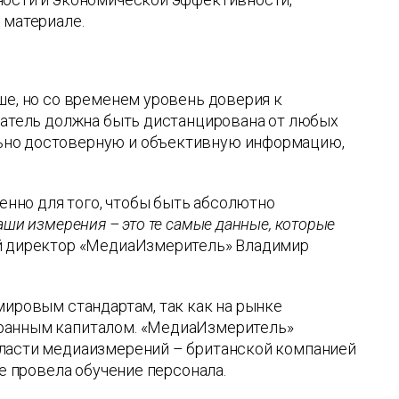
 материале.
ше, но со временем уровень доверия к
ватель должна быть дистанцирована от любых
ьно достоверную и объективную информацию,
нно для того, чтобы быть абсолютно
наши измерения – это те самые данные, которые
ый директор «МедиаИзмеритель» Владимир
мировым стандартам, так как на рынке
транным капиталом. «МедиаИзмеритель»
бласти медиаизмерений – британской компанией
же провела обучение персонала.