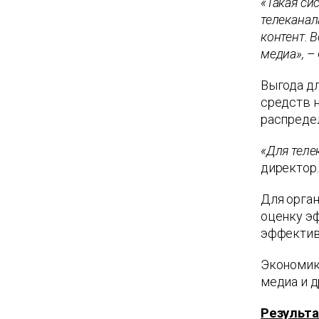
«Такая си
телеканал
контент. 
медиа»,
– 
Выгода д
средств 
распреде
«Для теле
директор.
Для орга
оценку эф
эффектив
Экономик
медиа и д
Результ