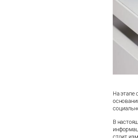
На этапе 
основании
социальн
В настоящ
информаци
стоит изм