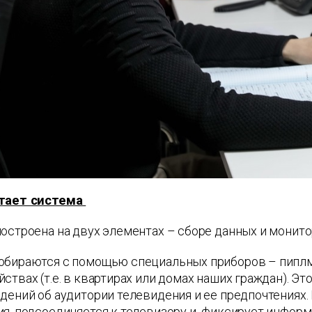
отает система
остроена на двух элементах – сборе данных и монито
обираются с помощью специальных приборов – пиплм
ствах (т.е. в квартирах или домах наших граждан). Э
дений об аудитории телевидения и ее предпочтениях
ия, подсоединяется к телевизору и фиксирует информ