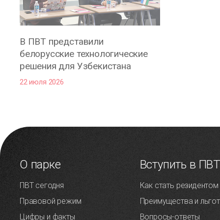
В ПВТ представили
белорусские технологические
решения для Узбекистана
22 июля 2026
О парке
Вступить в ПВ
ПВТ сегодня
Как стать резидентом
Правовой режим
Преимущества и льго
Цифры и факты
Вопросы-ответы