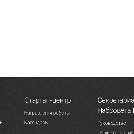
Т
Стартап-центр
Секретари
Набсовета
Направления работы
ты
Календарь
Руководство
Общие сведения