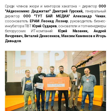
Среди членов жюри и менторов хакатона – директор
ООО
"Айдиономикс Диджитал"
Дмитрий Гурский,
генеральный
директор
ООО "ТУТ БАЙ МЕДИА" Александр Чекан
,
сооснователь
EPAM Леонид Лознер
, руководитель бизнес-
инкубатора ПВТ
Юрий Сударев
, основатели и топ-менеджеры
белорусских ИТ-компаний
Юрий Мазаник, Андрей
Янчуревич, Виталий Денисенков, Максим Каменков и Игорь
Давыдов
.