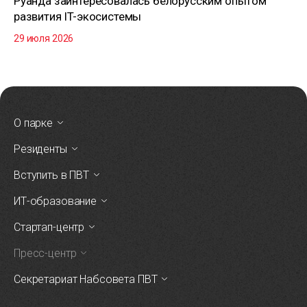
Руанда заинтересовалась белорусским опытом
развития IT-экосистемы
29 июля 2026
О парке
Резиденты
Вступить в ПВТ
ИТ-образование
Стартап-центр
Пресс-центр
Секретариат Набсовета ПВТ