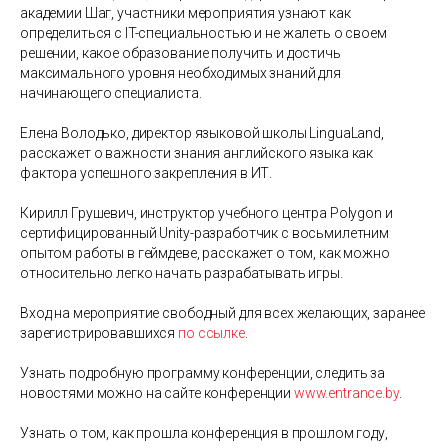
академии Шаг, участники мероприятия узнают как
определиться с IT-специальностью и не жалеть о своем
решении, какое образование получить и достичь
максимального уровня необходимых знаний для
начинающего специалиста.
Елена Володько, директор языковой школы LinguaLand,
расскажет о важности знания английского языка как
фактора успешного закрепления в ИТ.
Кирилл Грушевич, инструктор учебного центра Polygon и
сертифицированный Unity-разработчик с восьмилетним
опытом работы в геймдеве, расскажет о том, как можно
относительно легко начать разрабатывать игры.
Вход на мероприятие свободный для всех желающих, заранее
зарегистрировавшихся
по ссылке
.
Узнать подробную программу конференции, следить за
новостями можно на сайте конференции
www.entrance.by
.
Узнать о том, как прошла конференция в прошлом году,