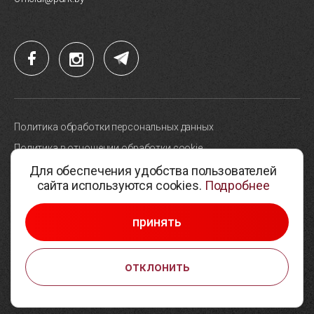
Политика обработки персональных данных
Политика в отношении обработки cookie
Для обеспечения удобства пользователей
Карта сайта
сайта используются cookies.
Подробнее
Выбор настроек cookie
© 2005-2026, Парк высоких технологий
принять
Разработка сайтов —
Студия Борового
отклонить