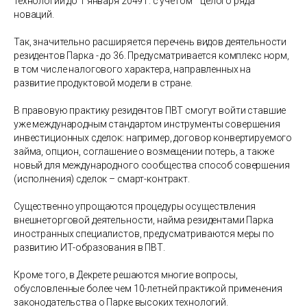
технологий до 1 января 2049 г. с учетом целого ряда
новаций.
Так, значительно расширяется перечень видов деятельности
резидентов Парка - до 36. Предусматривается комплекс норм,
в том числе налогового характера, направленных на
развитие продуктовой модели в стране.
В правовую практику резидентов ПВТ смогут войти ставшие
уже международным стандартом инструменты совершения
инвестиционных сделок: например, договор конвертируемого
займа, опцион, соглашение о возмещении потерь, а также
новый для международного сообщества способ совершения
(исполнения) сделок – смарт-контракт.
Существенно упрощаются процедуры осуществления
внешнеторговой деятельности, найма резидентами Парка
иностранных специалистов, предусматриваются меры по
развитию ИТ-образования в ПВТ.
Кроме того, в Декрете решаются многие вопросы,
обусловленные более чем 10-летней практикой применения
законодательства о Парке высоких технологий.