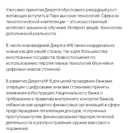
Уже само принятие Декрета обусловило рекордный рост
желающих вступить в Парк высоких технологий. Сфера их
технологической компетенции – это искусственный
интеллект, машинное обучение, Интернет вещей, технологии
дополненной реальности.
В числе нововведений Декрета №8 также и кардинально
новые как для нашей страны, так и для большинства
иностранных государств правоотношения по
использованию перспективных технологий блокчейн и
цифровых знаков (токенов).
В развитие Декрета № 8 для целей проведения банками
операции с цифровыми знаками (токенами) приняты
изменения в Инструкцию Национального банка о
требованиях к правилам внутреннего контроля банков,
небанковских кредитно-финансовых организаций в сфере
предотвращения легализации доходов, полученных
преступным путем, финансирования террористической
деятельности и распространения оружия массового
поражения.