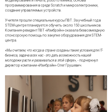
моделирование и печать, робототехника, основы
программирования в среде Scratch и микроэлектроники,
создание управляемых устройств.
Учителя прошли специальные курсы ПВТ. За учебный год в
STEM-центре планируется обучить около 150 школьников.
Компания-резидент ПВТ «Изибрэйн» оказала безвозмездную
спонсорскую помощь по закупке оборудования для STEM-
центра.
«Мы считаем, что когда в стране созданы такие условия для IT-
бизнеса, задача всех нас - это дать возможность нашей
молодежи расти и развиваться в этой сфере»,
- подчеркнул
директор компании «Изибрэйн» Олег Грушевич.