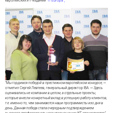
европейских ИТ-изданий
”IT Europa“
.
”Мы гордимся победой в престижном европейском конкурсе,
─
отметил Сергей Левтеев, генеральный директор IBA.
─ Здесь
оценивались не компании в целом, а отдельные проекты,
которые внесли конкретный вклад в успешную работу клиентов,
т.е. именно то, чем занимаются наши программисты изо дня в
день. Данная победа стала очередным подтверждением