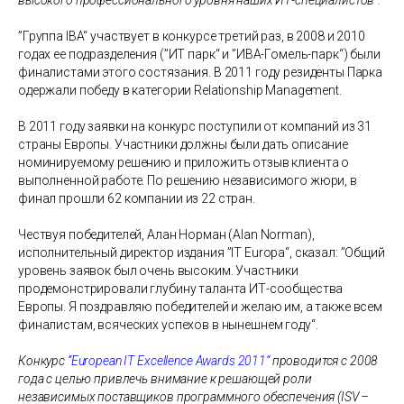
высокого профессионального уровня наших ИТ-специалистов“.
”Группа IBA“ участвует в конкурсе третий раз, в 2008 и 2010
годах ее подразделения (”ИТ парк“ и ”ИВА-Гомель-парк“) были
финалистами этого состязания. В 2011 году резиденты Парка
одержали победу в категории Relationship Management.
В 2011 году заявки на конкурс поступили от компаний из 31
страны Европы. Участники должны были дать описание
номинируемому решению и приложить отзыв клиента о
выполненной работе. По решению независимого жюри, в
финал прошли 62 компании из 22 стран.
Чествуя победителей, Алан Норман (Alan Norman),
исполнительный директор издания ”IT Europa“, сказал: ”Общий
уровень заявок был очень высоким. Участники
продемонстрировали глубину таланта ИТ-сообщества
Европы. Я поздравляю победителей и желаю им, а также всем
финалистам, всяческих успехов в нынешнем году“.
Конкурс
”European IT Excellence Awards 2011“
проводится с 2008
года с целью привлечь внимание к решающей роли
независимых поставщиков программного обеспечения (ISV –