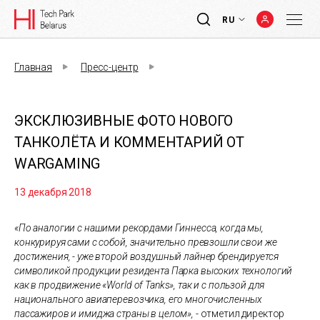
RU
Главная
Пресс-центр
ЭКСКЛЮЗИВНЫЕ ФОТО НОВОГО
ТАНКОЛЁТА И КОММЕНТАРИЙ ОТ
WARGAMING
13 декабря 2018
«По аналогии с нашими рекордами Гиннесса, когда мы,
конкурируя сами с собой, значительно превзошли свои же
достижения, - уже второй воздушный лайнер брендируется
символикой продукции резидента Парка высоких технологий
как в продвижение «World of Tanks», так и с пользой для
национального авиаперевозчика, его многочисленных
пассажиров и имиджа страны в целом»,
- отметил директор