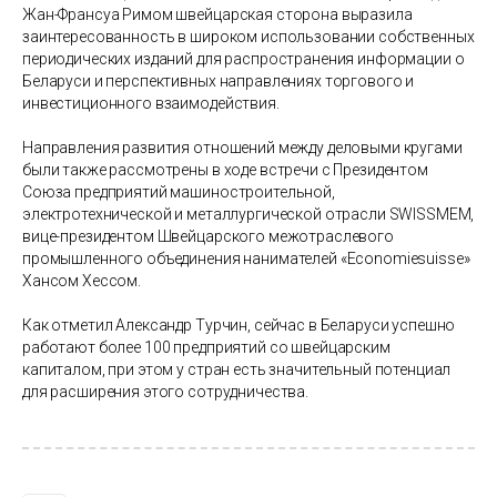
Жан-Франсуа Римом швейцарская сторона выразила
заинтересованность в широком использовании собственных
периодических изданий для распространения информации о
Беларуси и перспективных направлениях торгового и
инвестиционного взаимодействия.
Направления развития отношений между деловыми кругами
были также рассмотрены в ходе встречи с Президентом
Союза предприятий машиностроительной,
электротехнической и металлургической отрасли SWISSMEM,
вице-президентом Швейцарского межотраслевого
промышленного объединения нанимателей «Economiesuisse»
Хансом Хессом.
Как отметил Александр Турчин, сейчас в Беларуси успешно
работают более 100 предприятий со швейцарским
капиталом, при этом у стран есть значительный потенциал
для расширения этого сотрудничества.