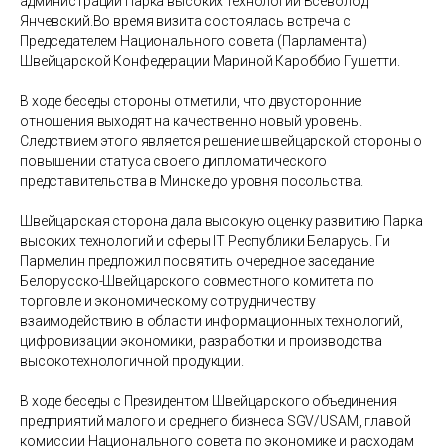
администрации Парка высоких технологий Всеволод
Янчевский.Во время визита состоялась встреча с
Председателем Национального совета (Парламента)
Швейцарской Конфедерации Мариной Кароббио Гушетти.
В ходе беседы стороны отметили, что двусторонние
отношения выходят на качественно новый уровень.
Следствием этого является решение швейцарской стороны о
повышении статуса своего дипломатического
представительства в Минске до уровня посольства.
Швейцарская сторона дала высокую оценку развитию Парка
высоких технологий и сферы IT Республики Беларусь. Ги
Пармелин предложил посвятить очередное заседание
Белорусско-Швейцарского совместного комитета по
торговле и экономическому сотрудничеству
взаимодействию в области информационных технологий,
цифровизации экономики, разработки и производства
высокотехнологичной продукции.
В ходе беседы с Президентом Швейцарского объединения
предприятий малого и среднего бизнеса SGV/USAM, главой
комиссии Национального совета по экономике и расходам