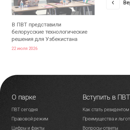
Ве
В ПВТ представили
белорусские технологические
решения для Узбекистана
22 июля 2026
О парке
Вступить в ПВ
ПВТ сегодня
Как стать резидентом
Правовой режим
Преимущества и льго
Цифры и факты
Вопросы-ответы