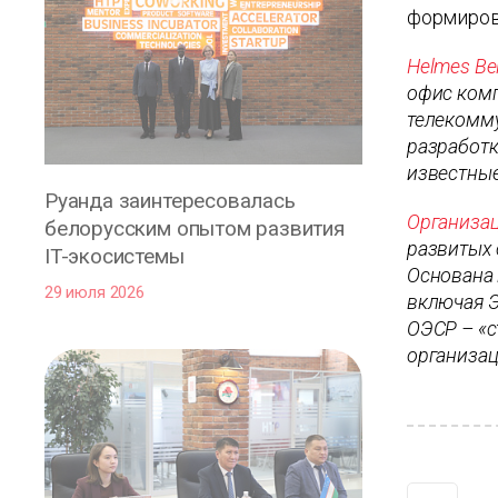
формирова
Helmes Be
офис комп
телекомму
разработк
известные
Руанда заинтересовалась
Организац
белорусским опытом развития
развитых 
IT-экосистемы
Основана 
29 июля 2026
включая Э
ОЭСР – «с
организац