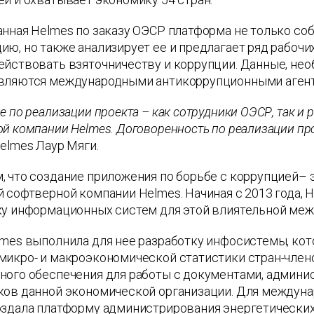
нная Helmes по заказу ОЭСР платформа не только со
ю, но также анализирует ее и предлагает ряд рабочи
ействовать взяточничеству и коррупции. Данные, не
вляются международными антикоррупционными агент
е по реализации проекта – как сотрудники ОЭСР, так и 
й компании Helmes. Договоренность по реализации прое
elmes Лаур Мяги.
 что создание приложения по борьбе с коррупцией– 
 софтверной компании Helmes. Начиная с 2013 года,
ку информационных систем для этой влиятельной меж
mes выполнила для нее разработку инфосистемы, кот
икро- и макроэкономической статистики стран-члено
ного обеспечения для работы с документами, админис
ков данной экономической организации. Для междуна
здала платформу администрирования энергетических 