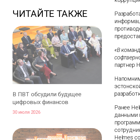
ЧИТАЙТЕ ТАКЖЕ
Разработа
информаци
противод
предоста
«В команд
софтверно
партнер H
Напомним,
эстонской
разработ
В ПВТ обсудили будущее
цифровых финансов
Ранее Hel
30 июля 2026
данными м
программ
сотрудни
Helmes со