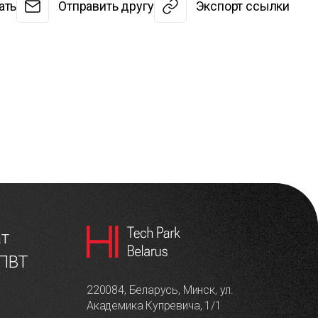
ать
Отправить другу
Экспорт ссылки
ат
 ПВТ
220084, Беларусь, Минск, ул.
Академика Купревича, 1/1