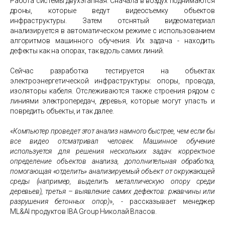
Работа системы двухэтапная. Сначала в воздух поднимаются
дроны, которые ведут видеосъемку объектов
инфраструктуры. Затем отснятый видеоматериал
анализируется в автоматическом режиме с использованием
алгоритмов машинного обучения. Их задача - находить
дефекты как на опорах, так вдоль самих линий.
Сейчас разработка тестируется на объектах
электроэнергетической инфраструктуры: опоры, провода,
изоляторы кабеля. Отслеживаются также строения рядом с
линиями электропередач, деревья, которые могут упасть и
повредить объекты, и так далее.
«
Компьютер проведет этот анализ намного быстрее, чем если бы
все видео отсматривал человек. Машинное обучение
используется для решения нескольких задач: корректное
определение объектов анализа, дополнительная обработка,
помогающая «отделить» анализируемый объект от окружающей
среды (например, выделить металлическую опору среди
деревьев), третья – выявление самих дефектов: ржавчины или
разрушения бетонных опор)
», - рассказывает менеджер
ML
&
AI
продуктов
IBA
Group
Николай Власов.