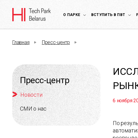
О ПАРКЕ
ВСТУПИТЬ В ПВТ
Главная
Пресс-центр
ИССЛ
Пресс-центр
РЫНК
Новости
6 ноября 2
СМИ о нас
По резуль
автоматиз
респонде