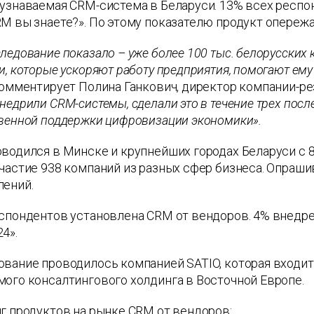
узнаваемая CRM-система в Беларуси. 13% всех респон
M вы знаете?». По этому показателю продукт опережа
ледование показало – уже более 100 тыс. белорусских
и, которые ускоряют работу предприятия, помогают ем
омментирует Полина Ганкович, директор компании-ре
недрили CRM-системы, сделали это в течение трех после
венной поддержки цифровизации экономики».
водился в Минске и крупнейших городах Беларуси с 8 
частие 938 компаний из разных сфер бизнеса. Опраш
лений.
cпондентов установлена CRM от вендоров. 4% внедрен
4».
вание проводилось компанией SATIO, которая входит в
ого консалтингового холдинга в Восточной Европе.
г продуктов на рынке CRM от вендоров: