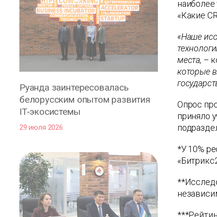
наиболее 
«Какие CR
«Наше исс
технологи
места,
– к
которые в
государст
Руанда заинтересовалась
белорусским опытом развития
Опрос про
IT-экосистемы
приняло у
подразде
29 июля 2026
*У 10% ре
«Битрикс2
**Исследо
независим
***Рейтин