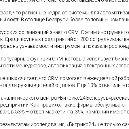
азал, что регионы внедряют системы для автоматиза
й софт. В столице Беларуси более половины компани
русских организаций знает о CRM. С этим инструмент
к. Среди крупных предприятий от 200 сотрудников п
уровень узнаваемости инструмента показали респонд
 популярные функции CRM, которые использует бизне
ности менеджеров, автофиксация электронных заявок
енных считает, что CRM помогает в ежедневной рабо
та для руководителей отделов. Еще 13% ответили, чт
аналитического центра «Битрикс24.Беларусь»рассказ
редприятий. Как правило, такие фирмы обслуживают о
даж, в 53% – отдел маркетинга. 36% компаний имеют 
результатам исследования, «Битрикс24» не только сам