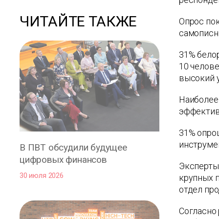
ЧИТАЙТЕ ТАКЖЕ
Опрос пок
самописны
31% бело
10 челове
высокий 
Наиболее
эффектив
31% опрош
инструмен
В ПВТ обсудили будущее
цифровых финансов
Эксперты 
30 июля 2026
крупных п
отдел про
Согласно 