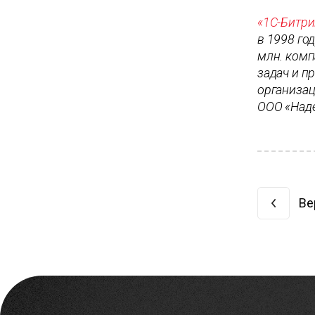
«1С-Битри
в 1998 го
млн. комп
задач и п
организац
ООО «Наде
Ве