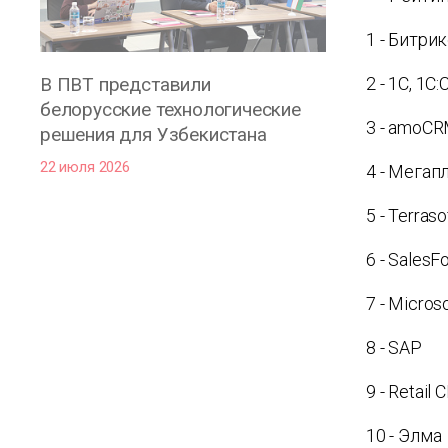
1 - Битри
В ПВТ представили
2 - 1С, 1С
белорусские технологические
3 - amoC
решения для Узбекистана
22 июля 2026
4 - Мегап
5 - Terraso
6 - SalesF
7 - Micro
8 - SAP
9 - Retail
10 - Элма