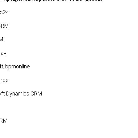
кс24
:CRM
RM
лан
ft, bpmonline
orce
soft Dynamics CRM
 CRM