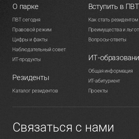
О парке
Вступить в ПВ
ПВТ сегодня
Как стать резидентом
Правовой режим
Преимущества и льго
Цифры и факты
Вопросы-ответы
Наблюдательный совет
ИТ-образован
ИТ-продукты
Общая информация
Резиденты
ИT-абитуриент
Каталог резидентов
Проекты
Связаться с нами