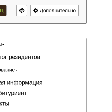
Ц
Дополнительно
ы
лог резидентов
ование
я информация
битуриент
кты