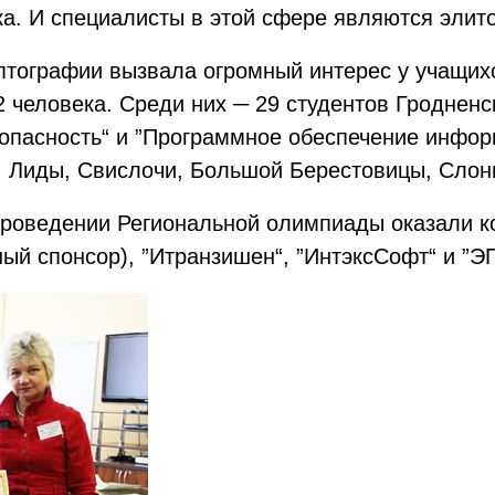
а. И специалисты в этой сфере являются элито
тографии вызвала огромный интерес у учащихс
 человека. Среди них ─ 29 студентов Гродненс
опасность“ и ”Программное обеспечение информ
о, Лиды, Свислочи, Большой Берестовицы, Слон
 проведении Региональной олимпиады оказали 
ый спонсор), ”Итранзишен“, ”ИнтэксСофт“ и ”Э