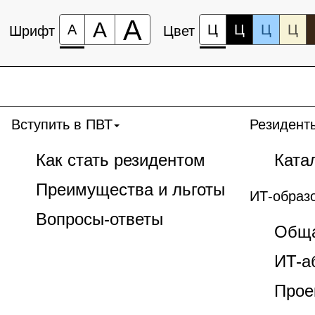
А
А
А
Ц
Ц
Ц
Ц
Шрифт
Цвет
Вступить в ПВТ
Резидент
Как стать резидентом
Ката
Преимущества и льготы
ИТ-образ
Вопросы-ответы
Обща
ИT-а
Прое