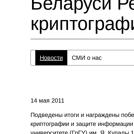
Беларуси Р
криптограф
Новости
СМИ о нас
14 мая 2011
Подведены итоги и награждены побе
криптографии и защите информации J
университете (ГрГУ)
им. Я. Купалы 1