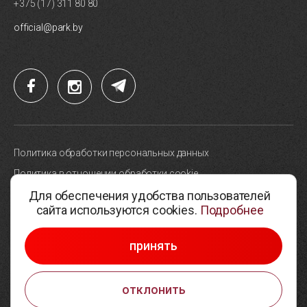
+375 (17) 311 80 80
official@park.by
Политика обработки персональных данных
Политика в отношении обработки cookie
Для обеспечения удобства пользователей
Карта сайта
сайта используются cookies.
Подробнее
Выбор настроек cookie
© 2005-2026, Парк высоких технологий
принять
Разработка сайтов —
Студия Борового
отклонить