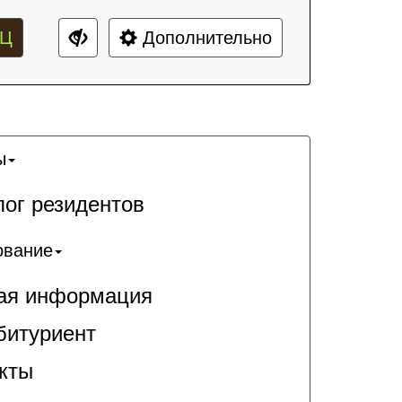
Ц
Дополнительно
ы
лог резидентов
ование
я информация
битуриент
кты