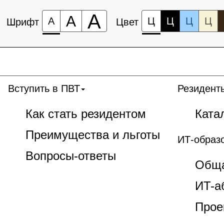
А
А
А
Ц
Ц
Ц
Ц
Шрифт
Цвет
Вступить в ПВТ
Резидент
Как стать резидентом
Ката
Преимущества и льготы
ИТ-образ
Вопросы-ответы
Обща
ИT-а
Прое