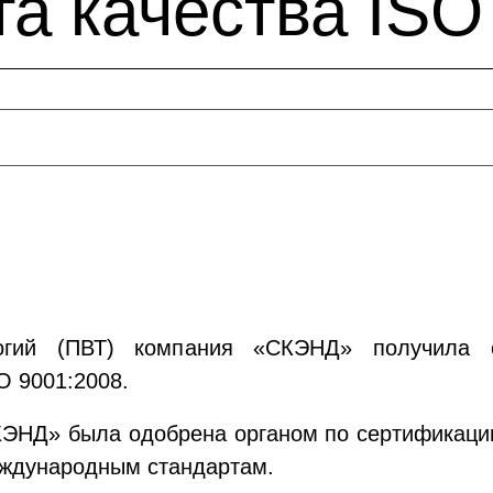
а качества ISO
огий (ПВТ) компания «СКЭНД» получила с
O 9001:2008.
ЭНД» была одобрена органом по сертификации
еждународным стандартам.