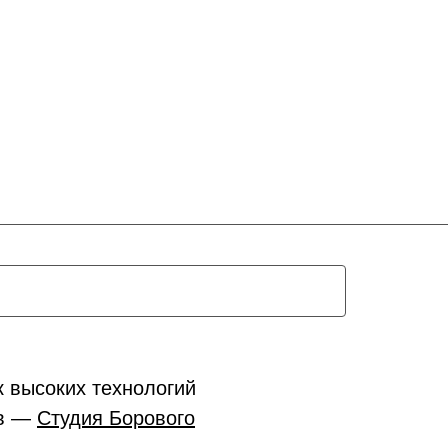
к высоких технологий
ов —
Студия Борового