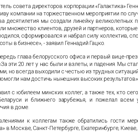
тель совета директоров корпорации «Галактика» Ген
иву компании на торжественном мероприятии по случ
два десятилетия мы создали линейку великолепных 
ли множество клиентов, друзей и партнеров, которые н
родился, сформировался и набрал силу коллектив, с
оты в бизнесе», - заявил Геннадий Гацко.
ередь глава белорусского офиса и первый вице-през
«За эти 20 лет у нас были и взлеты, и падения. Мы 
и, но всегда выходили с честью из трудных ситуаций
помогли нам достичь нынешних высоких результатов»
вил с юбилеем минских коллег, а также тех, кто се
Беларуси и ближнего зарубежья, и пожелал всем у
чия в доме.
влениями к коллегам также обратились гости мер
а» в Москве, Санкт-Петербурге, Екатеринбурге, Киеве,