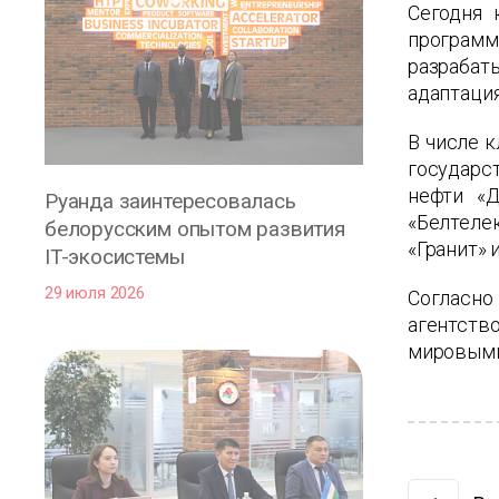
Сегодня 
програм
разрабат
адаптация
В числе 
государс
нефти «Д
Руанда заинтересовалась
«Белтеле
белорусским опытом развития
«Гранит» и
IT-экосистемы
29 июля 2026
Согласно
агентство
мировыми 