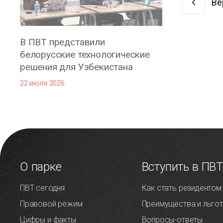
Ве
В ПВТ представили
белорусские технологические
решения для Узбекистана
22 июля 2026
О парке
Вступить в ПВ
ПВТ сегодня
Как стать резидентом
Правовой режим
Преимущества и льго
Цифры и факты
Вопросы-ответы