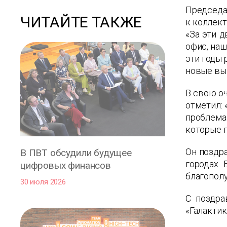
Председа
ЧИТАЙТЕ ТАКЖЕ
к коллект
«За эти 
офис, наш
эти годы 
новые выс
В свою оч
отметил: 
проблемам
которые 
Он поздра
В ПВТ обсудили будущее
городах 
цифровых финансов
благополу
30 июля 2026
С поздра
«Галактик