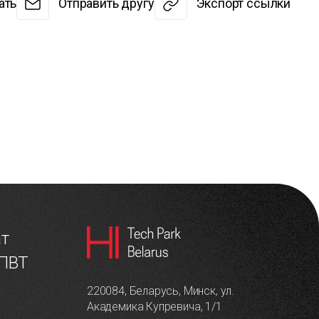
ать
Отправить другу
Экспорт ссылки
ат
 ПВТ
220084, Беларусь, Минск, ул.
Академика Купревича, 1/1