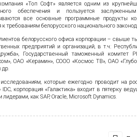
компания «Топ Софт» является одним из крупнейш
много обеспечения и пользуется заслуженны
ываются все основные программные продукты кор
 к требованиям белорусского национального законод
клиентов белорусского офиса корпорации – свыше ты
твенных предприятий и организаций, в т.ч.: Респуб
ружба», Государственный таможенный комитет Р
ком», ОАО «Керамин»,
COOO
«Космос ТВ», ОАО «Глубо
 др.
 исследованиям, которые ежегодно проводит на р
 IDC, корпорация «Галактика» входит в пятерку вед
лидерами, как SAP, Oracle, Microsoft Dynamics.