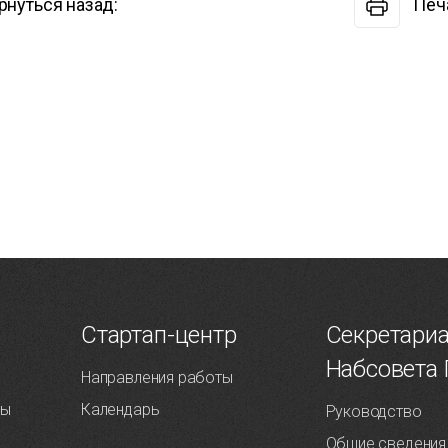
рнуться назад:
Печ
Т
Стартап-центр
Секретари
Набсовета
Направления работы
ты
Календарь
Руководство
Общие сведения