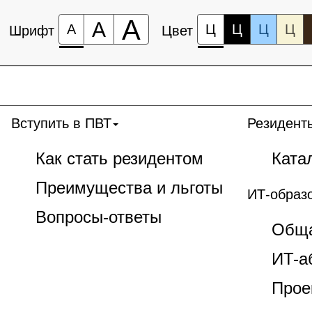
А
А
А
Ц
Ц
Ц
Ц
Шрифт
Цвет
Вступить в ПВТ
Резидент
Как стать резидентом
Ката
Преимущества и льготы
ИТ-образ
Вопросы-ответы
Обща
ИT-а
Прое