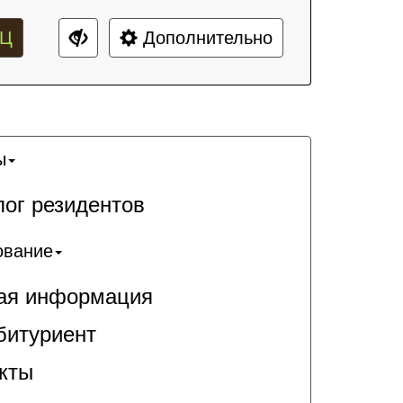
Ц
Дополнительно
ы
лог резидентов
ование
я информация
битуриент
кты