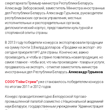
секретариата Премьер-министра Республики Беларусь
Александр Заборовский, заместитель Министра иностранных
дел Республики Беларусь Александр Гурьянов, руководители
республиканских органов управления, местных
исполнительных и распорядительных органов,
дипломатический корпус, представители культурной и
спортивной элиты страны.
В 2013 году победители конкурса экспортировали продукции
на сумму почти 3,8 млрд долларов. «
Продажи на экспорт - это
сегодня приоритет №1 для страны. Конечно же, важно
производить, и чтобы в стране появлялась новая продукция, но
самое главное - чтобы все, что мы производим - товары и услуги,
продавалось на экспорт
», - отметил заместитель министра
иностранных дел Республики Беларусь
Александр Гурьянов
.
СООО "Гейм Стрим"
уже становилось победителем конкурса
по итогам 2011 и 2012 годов.
Конкурс проводится ежегодно Белорусской торгово-
промышленной палатой совместно с Национальной академией
наук Беларуси, государственным учреждением "Администрация