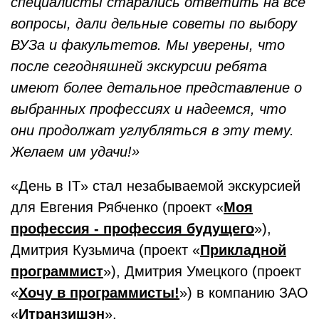
специалисты старались ответить на все
вопросы, дали дельные советы по выбору
ВУЗа и факультетов. Мы уверены, что
после сегодняшней экскурсии ребята
имеют более детальное представление о
выбранных профессиях и надеемся, что
они продолжат углубляться в эту тему.
Желаем им удачи!»
«День в IT» стал незабываемой экскурсией
для Евгения Рябченко (проект «
Моя
профессия - профессия будущего
»),
Дмитрия Кузьмича (проект «
Прикладной
программист
»), Дмитрия Умецкого (проект
«
Хочу в программисты!
») в компанию ЗАО
«
Итранзишэн
».