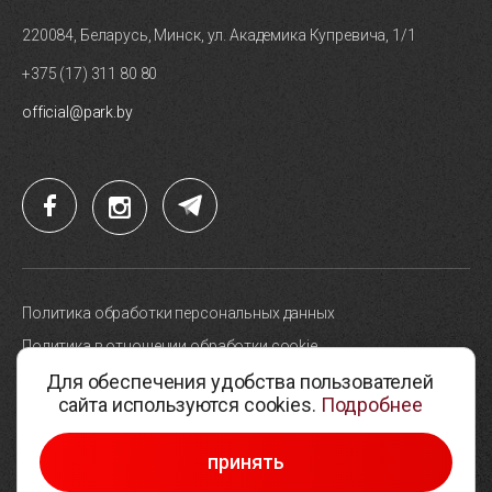
220084, Беларусь, Минск, ул. Академика Купревича, 1/1
+375 (17) 311 80 80
official@park.by
Политика обработки персональных данных
Политика в отношении обработки cookie
Для обеспечения удобства пользователей
Карта сайта
сайта используются cookies.
Подробнее
Выбор настроек cookie
© 2005-2026, Парк высоких технологий
принять
Разработка сайтов —
Студия Борового