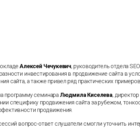
докладе
Алексей Чечукевич
, руководитель отдела SEO
разности инвестирования в продвижение сайта в усло
ия сайта, а также привел ряд практических примеро
а программу семинара
Людмила Киселева
, директор
ии специфику продвижения сайта за рубежом, тонкос
ффективности продвижения.
сессий вопрос-ответ слушатели смогли уточнить инт