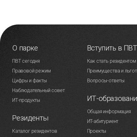
О парке
Вступить в ПВ
ПВТ сегодня
Как стать резидентом
Правовой режим
Преимущества и льго
Цифры и факты
Вопросы-ответы
Наблюдательный совет
ИТ-образован
ИТ-продукты
Общая информация
Резиденты
ИT-абитуриент
Каталог резидентов
Проекты