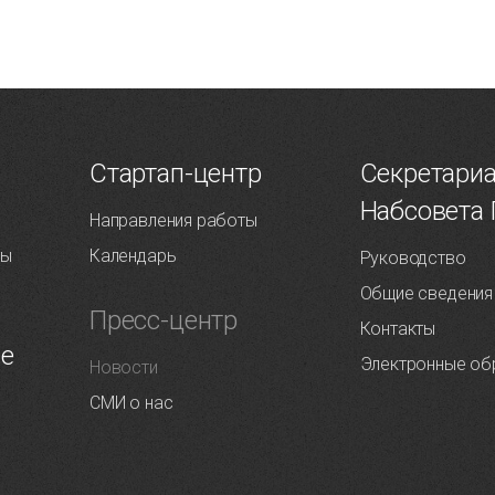
Т
Стартап-центр
Секретари
Набсовета
Направления работы
ты
Календарь
Руководство
Общие сведения
Пресс-центр
Контакты
ие
Электронные об
Новости
СМИ о нас