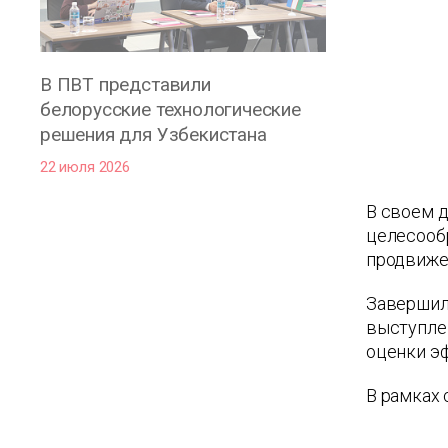
В ПВТ представили
белорусские технологические
решения для Узбекистана
22 июля 2026
В своем 
целесооб
продвижен
Завершил
выступлен
оценки э
В рамках 