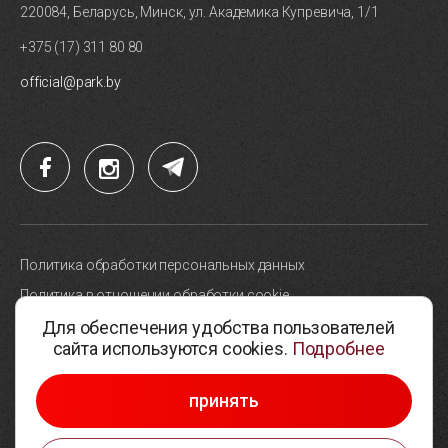
220084, Беларусь, Минск, ул. Академика Купревича, 1/1
+375 (17) 311 80 80
official@park.by
Политика обработки персональных данных
Политика в отношении обработки cookie
Для обеспечения удобства пользователей
Карта сайта
сайта используются cookies.
Подробнее
Выбор настроек cookie
© 2005-2026, Парк высоких технологий
принять
Разработка сайтов —
Студия Борового