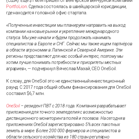
(США). Еще $1 млн пришел от венгерской венчурной компании
PortfoLion
. Сделка состоялась в швейцарской юрисдикции,
где находится головной офис стартапа.
«Полученные инвестиции мы планируем направить на выход
компании на новые рынки и укрепление международного
статуса. Мы уже начали и будем продолжать нанимать
специалистов в Европе и СНГ. Сейчас мы также ищем партнёров
в области агрономии в Латинской и Северной Америке. Эти
регионы представляют для нас особый интерес, поэтому мы
хотим лучше понимать потребности и приоритеты местных
аграриев»,
— подчеркнул Вячеслав Мазай, СЕО OneSoil.
К слову, для OneSoil это не единственный инвестиционный
раунд. С 2017 года общий объем финансирования для OneSoil
составил $6,7 млн.
OneSoil
– резидент ПВТ с 2018 года. Компания разрабатывает
приложения для точного земледелия с возможностью
дистанционного мониторинга полей и посевов. На сегодня в
приложениях OneSoil зарегистрировано 5% всех пахотных
земель в мире. Более 200 000 фермеров и специалистов в
области сельского хозяйства из 180 стран регулярно