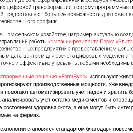
 их цифровой трансформации, поэтому программные п
ий предоставляют большие возможности для повышен
озяйственного профиля.
нном сельском хозяйстве, например, актуально созд
аправлений работы
компании-резидента Парка «Элитс
озяйственных предприятий с предоставлением целых 
ным дата-центром для расчета цифровых моделей, а 
 точно и эффективно управлять любыми необходимы
атформенные решения «FarmSync»
используют живот
 прогнозируют производственные мощности. Уже внед
ии помогают автоматизировать учет надоя и хранить
 анализировать учет остатка медикаментов и оповеща
а состоянием здоровья скота, а еще могут быть инте
емые на фермах.
технологии становятся стандартом благодаря повсем