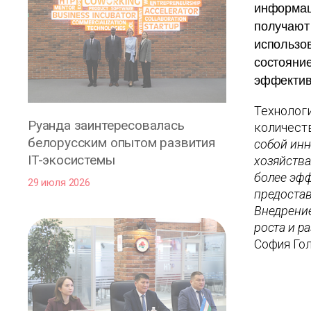
информац
получают 
использо
состояние
эффектив
Технологи
Руанда заинтересовалась
количест
белорусским опытом развития
собой инн
IT-экосистемы
хозяйства
более эфф
29 июля 2026
предостав
Внедрение
роста и р
София Го