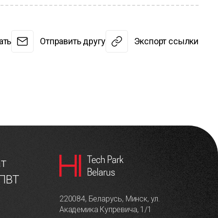
ать
Отправить другу
Экспорт ссылки
ат
 ПВТ
220084, Беларусь, Минск, ул.
Академика Купревича, 1/1