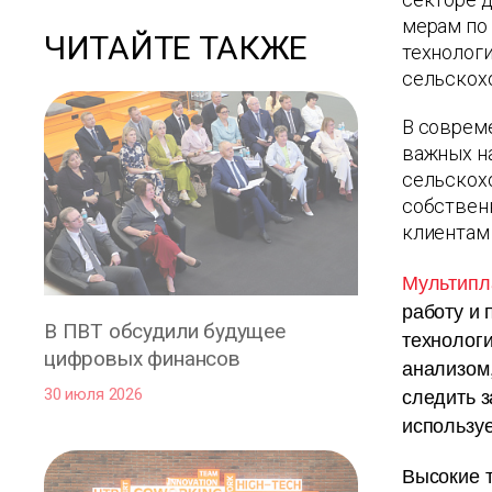
мерам по
ЧИТАЙТЕ ТАКЖЕ
технолог
сельскох
В совреме
важных н
сельскох
собствен
клиентам
Мультипл
работу и
В ПВТ обсудили будущее
технолог
цифровых финансов
анализом,
следить з
30 июля 2026
использу
Высокие 