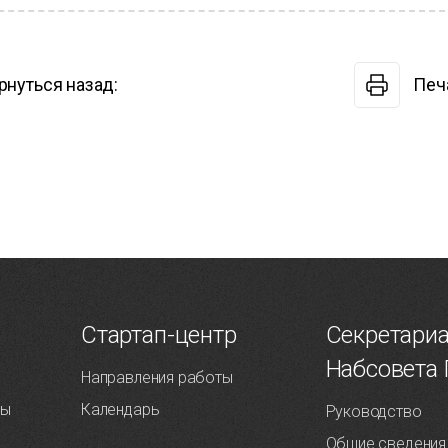
рнуться назад:
Печ
Т
Стартап-центр
Секретари
Набсовета
Направления работы
ты
Календарь
Руководство
Общие сведения