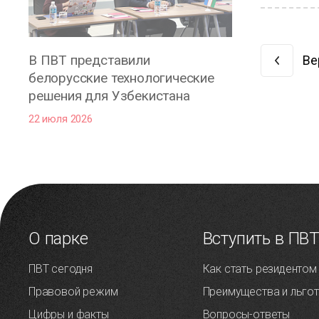
В ПВТ представили
Ве
белорусские технологические
решения для Узбекистана
22 июля 2026
О парке
Вступить в ПВ
ПВТ сегодня
Как стать резидентом
Правовой режим
Преимущества и льго
Цифры и факты
Вопросы-ответы