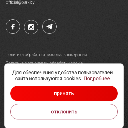
official@park.by
Политика обработки персональных данных
Политика в отношении обработки cookie
Для обеспечения удобства пользователей
Карта сайта
сайта используются cookies.
Подробнее
Выбор настроек cookie
© 2005-2026, Парк высоких технологий
принять
Разработка сайтов —
Студия Борового
отклонить