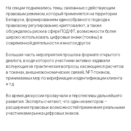
На секции поднимались темы, связанные с действующим
правовым режимом, который применяется на территории
Беларуси, формированием единообразного подхода к
правовому регулированию криптовалют, а также
обсуждались риски в сфере ПОД/ФТ, возможности более
широко использовать цифровые знаки (токены) в
современной деятельности и многое другое.
Большая часть мероприятия прошла в формате открытого
диалога, в ходе которого участники активно задавали
волнующие их практические вопросы, касающиеся расчетов
в токенах, внешнеэкономических связей, NFT-токенов,
принимаемых мер по верификации и идентификации клиента
и т.д.
Во время дискуссии прозвучали и перспективы дальнейшего
развития. Эксперты считают, что один из векторов –
расширение правовых возможностей применения реальными
участниками рынка цифровых знаков.