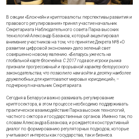
В секции «Блокчейн и криптовалюты: перспективы развития и
правового регулирования» принял участие начальник
Секретариата Наблюдательного совета Парка высоких
технологий Александр Базанов, который акцентировал
внимание участников на том, что принятие Декрета №8 «О
развитии цифровой экономики» дало зеленый свет
совершенно новому явлению.
«Беларусь уже есть на
глобальной карте блокчейна. С 2017 года все игроки рынка
признали прогрессивный и прорывной характер белорусского
законодательства, что позволило нам войти в десятку наиболее
дружелюбных для криптовалют мировых юрисдикций»
, –
подчеркнул начальник Секретариата.
Сегодня в Беларуси важно развивать регулирование
криптосектора, в этом процессе необходимо поддерживать
практическое взаимодействие Парка высоких технологий,
частного сектора и государственных органов. Именно так, по
словам Александра Базанова, и рождается конструктивный
диалог по формированию регуляторных подходов, которые
учитывают интересы как государства, так и бизнеса.