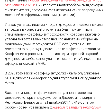
закрепленные
Указом Президента Республики Беларусь № 166
от 23 апреля 2025 г
. Они касаются налогообложения доходов
физических лиц, полученных от незаконных или запрещенных
операций с цифровыми знаками (токенами).
Указом устанавливается, что для доходов от незаконных или
запрещенных операций с токенами будет применяться
специальный коэффициент доходности, который ежегодно
устанавливается Министерством по налогам и сборам на
основании данных резидентов ПВТ, осуществляющих
соответствующие виды деятельности в сфере криптовалют.
Коэффициент рассчитывается исходя из средней годовой
доходности наиболее популярных токенов и публикуется на
официальном сайте МНС.
В 2025 году такой коэффициент должен быть опубликован
МНС в двухмесячный срок со дня вступления в силу данного
Указа.
Важно помнить, что физические лица вправе совершать
операции, которые предусмотрены Декретом Президента
Республики Беларусь от 21 декабря 2017 г. № 8 с учетом
особенностей, установленых
Указом Президента Республики