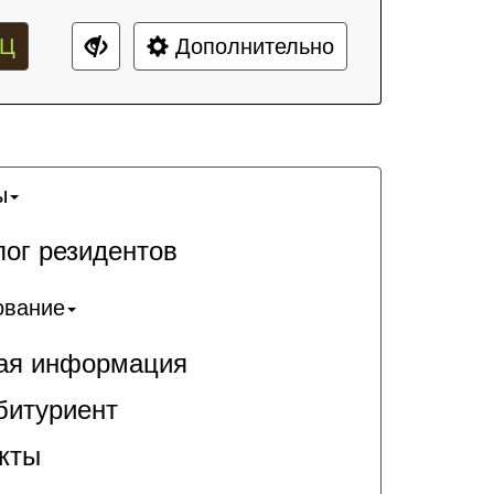
Ц
Дополнительно
ы
лог резидентов
ование
я информация
битуриент
кты