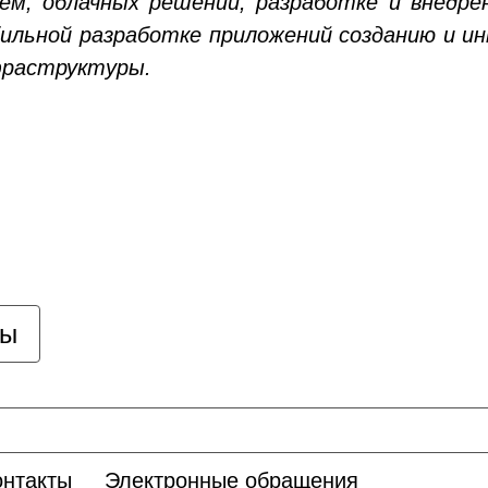
ем, облачных решений, разработке и внедре
бильной разработке приложений созданию и и
фраструктуры.
цы
онтакты
Электронные обращения