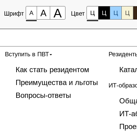
А
А
А
Ц
Ц
Ц
Ц
Шрифт
Цвет
Вступить в ПВТ
Резидент
Как стать резидентом
Ката
Преимущества и льготы
ИТ-образ
Вопросы-ответы
Обща
ИT-а
Прое