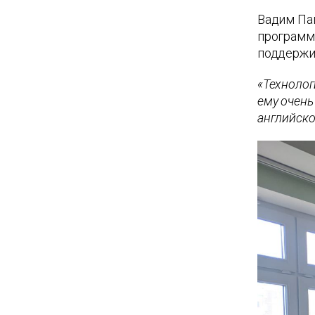
Вадим Па
программн
поддержи
«Технолог
ему очень
английско