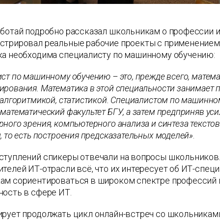
аботай подробно рассказал школьникам о профессии 
стрировал реальные рабочие проекты с применением и
ка необходима специалисту по машинному обучению:
ст по машинному обучению – это, прежде всего, матем
рования. Математика в этой специальности занимает п
 алгоритмикой, статистикой. Специалистом по машинно
математический факультет БГУ, а затем предприняв ус
ного зрения, компьютерного анализа и синтеза текстов
, то есть построения предсказательных моделей»
.
ступлений спикеры отвечали на вопросы школьников.
телей ИТ-отрасли всё, что их интересует об ИТ-спе
ам сориентироваться в широком спектре профессий и
ость в сфере ИТ.
ирует продолжать цикл онлайн-встреч со школьникам