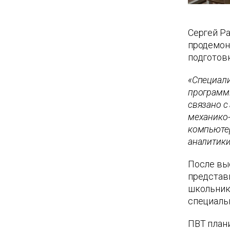
Сергей Р
продемон
подготов
«Специали
программи
связано с
механико-
компьютер
аналитики
После вы
представи
школьник
специальн
ПВТ план