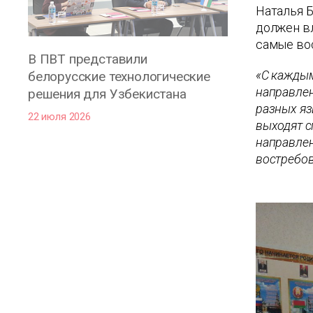
Наталья Б
должен вл
самые во
В ПВТ представили
«С каждым
белорусские технологические
направлен
решения для Узбекистана
разных яз
22 июля 2026
выходят с
направлен
востребо