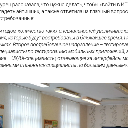
урец рассказала, что нужно делать, чтобы «войти в И
адеть айтишник, а также ответила на главный вопрос
стребованные:
 годом количество таких специальностей увеличиваетс
ия, которые будут востребованы в ближайшее время. Пе
ыках. Второе востребованное направление – тестирова
пециалисты по тестированию мобильных приложений, а 
ие – UX/UI-специалисты, отвечающие за интерфейсы м
ванными становятся специалисты по большим данным»
.