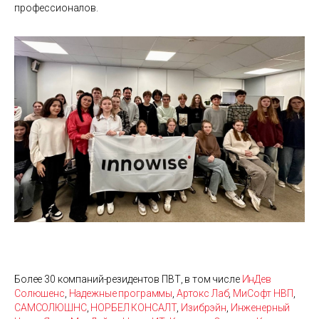
профессионалов.
Более 30 компаний-резидентов ПВТ, в том числе
ИнДев
Солюшенс
,
Надежные программы
,
Артокс Лаб
,
МиСофт НВП
,
САМСОЛЮШНС
,
НОРБЕЛ КОНСАЛТ
,
Изибрэйн
,
Инженерный