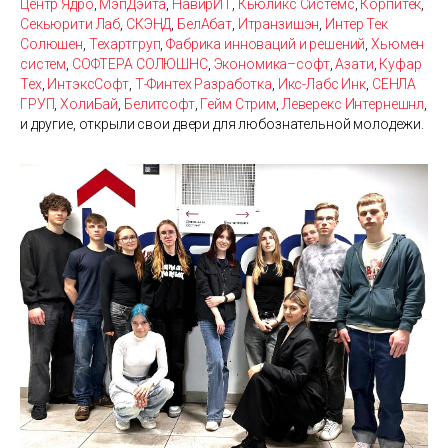
Центр Ядро
,
МэпДэйта
,
НавирИТ
,
Кьюликс Системс
,
Корпитек
,
Секьюрити Лаб
,
СКЭНД
,
БелАбат
,
Итранзишэн
,
Интер Тек
Солюшен
,
Техартгруп
,
Фабрика инноваций и решений
,
Хьюмен
систем
,
СОФТЕРА СОЛЮШНС
,
Экономика–софт
,
Азати
,
Куфар
Тех
,
ИнтэксСофт
,
Т-Финтех Разработка
,
Икс-Лабс Инк
,
СЕНЛА
ГРУП
,
ХолиБай
,
Белитсофт
,
Гейм Стрим
,
Леверекс Интернешнл
,
и другие, открыли свои двери для любознательной молодежи.