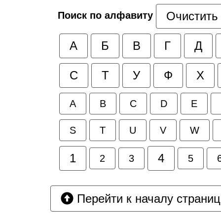
Очистить
Поиск по алфавиту
А
Б
В
Г
Д
С
Т
У
Ф
Х
A
B
C
D
E
S
T
U
V
W
1
4
2
3
5
Перейти к началу страни