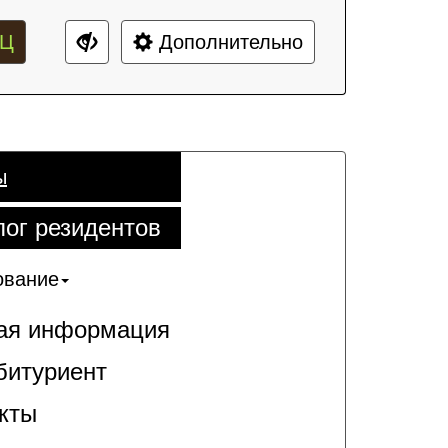
Ц
Дополнительно
ы
лог резидентов
ование
я информация
битуриент
кты