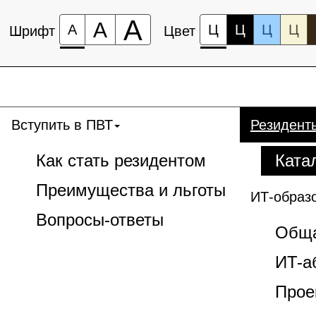
А
А
А
Ц
Ц
Ц
Ц
Шрифт
Цвет
Вступить в ПВТ
Резидент
Как стать резидентом
Ката
Преимущества и льготы
ИТ-образ
Вопросы-ответы
Обща
ИT-а
Прое