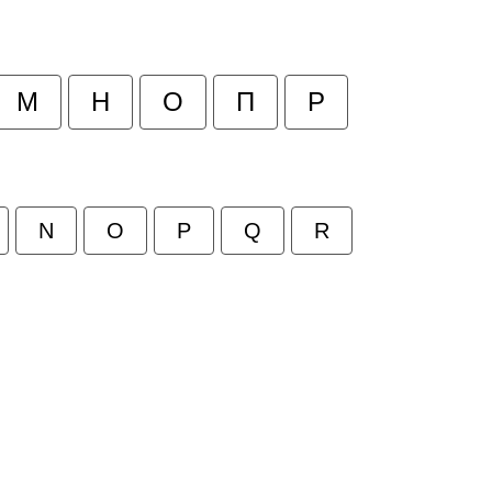
М
Н
О
П
Р
N
O
P
Q
R