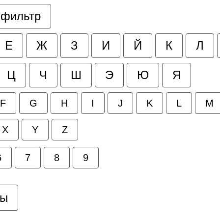
 фильтр
Е
Ж
З
И
Й
К
Л
Ц
Ч
Ш
Э
Ю
Я
F
G
H
I
J
K
L
M
X
Y
Z
6
7
8
9
цы