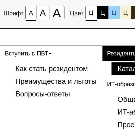
А
А
А
Ц
Ц
Ц
Ц
Шрифт
Цвет
Вступить в ПВТ
Резидент
Как стать резидентом
Ката
Преимущества и льготы
ИТ-образ
Вопросы-ответы
Обща
ИT-а
Прое