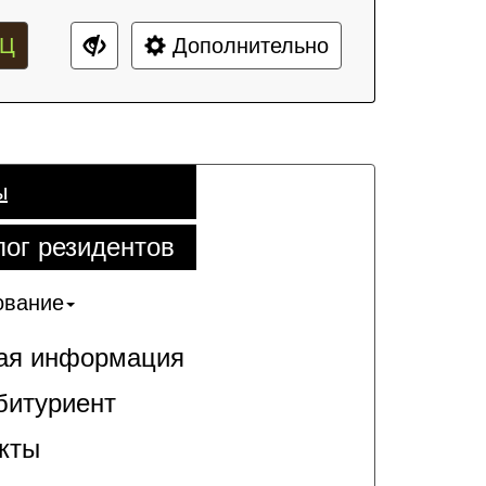
Ц
Дополнительно
ы
лог резидентов
ование
я информация
битуриент
кты