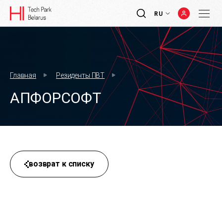
RU
Главная
Резиденты ПВТ
АПФОРСОФТ
возврат к списку