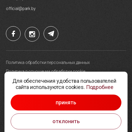
official@park.by
Политика обработки персональных данных
Политика в отношении обработки cookie
Для обеспечения удобства пользователей
Карта сайта
сайта используются cookies.
Подробнее
Выбор настроек cookie
© 2005-2026, Парк высоких технологий
принять
Разработка сайтов —
Студия Борового
отклонить