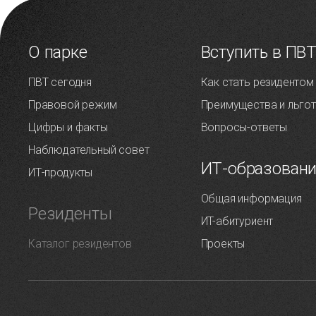
О парке
Вступить в ПВ
ПВТ сегодня
Как стать резидентом
Правовой режим
Преимущества и льго
Цифры и факты
Вопросы-ответы
Наблюдательный совет
ИТ-образован
ИТ-продукты
Общая информация
Резиденты
ИT-абитуриент
Каталог резидентов
Проекты