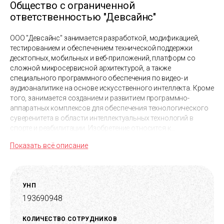
Общество с ограниченной
ответственностью "Девсайнс"
ООО "Девсайнс" занимается разработкой, модификацией,
тестированием и обеспечением технической поддержки
десктопных, мобильных и веб-приложений, платформ со
сложной микросервисной архитектурой, а также
специального программного обеспечения по видео- и
аудиоаналитике на основе искусственного интеллекта. Кроме
того, занимается созданием и развитием программно-
аппаратных комплексов для обеспечения технологического
суверенитета в области интеллектуальных технологий в
спорте и реабилитации. Изобретение относится к
тренировочным устройствам и тренажерам для двигательно-
Показать всё описание
когнитивной тренировки, устройствам для тренировки и
совершенствования исполнительных функций спортсмена в
составе физических упражнений, а также к устройствам и
системам контроля двигательно-когнитивной
УНП
подготовленности. Включает в себя методически
193690948
подкрепленную платформу и технические инструменты для
всестороннего развития, оценки и обеспечения
безопасности спортсменов в процессе тренировочной
КОЛИЧЕСТВО СОТРУДНИКОВ