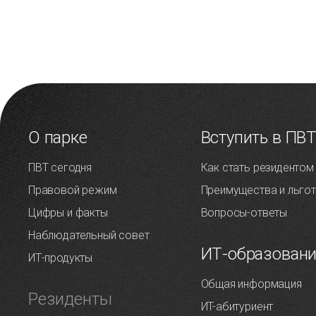
О парке
Вступить в ПВ
ПВТ сегодня
Как стать резидентом
Правовой режим
Преимущества и льго
Цифры и факты
Вопросы-ответы
Наблюдательный совет
ИТ-образован
ИТ-продукты
Общая информация
Резиденты
ИT-абитуриент