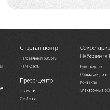
Т
Стартап-центр
Секретари
Набсовета
Направления работы
ты
Календарь
Руководство
Общие сведения
Пресс-центр
Контакты
ие
Электронные об
Новости
СМИ о нас