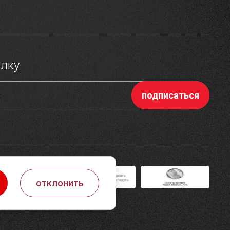
ылку
отклонить