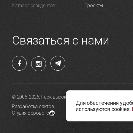
Каталог резидентов
Проекты
Связаться с нами
© 2005-2026, Парк высоких технологий
Политика 
Для обеспечения удобс
данных
Разработка сайтов —
используются cookies.
Студия Борового
Политика 
cookie