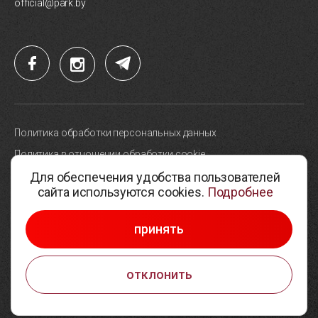
official@park.by
Политика обработки персональных данных
Политика в отношении обработки cookie
Для обеспечения удобства пользователей
Карта сайта
сайта используются cookies.
Подробнее
Выбор настроек cookie
© 2005-2026, Парк высоких технологий
принять
Разработка сайтов —
Студия Борового
отклонить