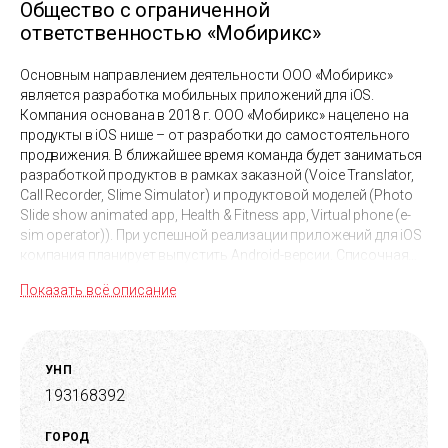
Общество с ограниченной
ответственностью «Мобирикс»
Основным направлением деятельности ООО «Мобирикс»
является разработка мобильных приложений для iOS.
Компания основана в 2018 г. ООО «Мобирикс» нацелено на
продукты в iOS нише – от разработки до самостоятельного
продвижения. В ближайшее время команда будет заниматься
разработкой продуктов в рамках заказной (Voice Translator,
Call Recorder, Slime Simulator) и продуктовой моделей (Photo
Slide show animated app, Health & Fitness app, Virtual phone (e-
sim operator)). При успешной реализации приложений для iOS
компания планирует выпустить Android-версии. Списочная
численность сотрудников, находящихся в штате ООО
Показать всё описание
«Мобирикс» на 01.04.2019 г., составляет 8 специалистов. При
разработке продуктов в компании используются следующие
технологии: CoreData, CoreMotion, Cocoa Pods, SwiftyJSON,
SwiftyVIPER, Hue, FileKit, CoreAnimation, CoreImage,
УНП
CoreGraphics, CoreML 2, CGContext libraries, CoreMotion,
193168392
HealthKit, Core Video, MapKit, CloudKit, Core Location,
WatchConnectivity, SiriKit, Swift-Brain, AudioKit, MetalKit, Firebase
SDK, Facebook SDK; Backend часть – PHP 7.2, MySQL 5.7,
ГОРОД