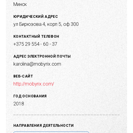
Symfony 4.2, Nginx 1.15, GPUImage2, AudioKitAXPhotoViewer,
Минск
SwiftColorArt, Stellar, AwesomeCache, SVG, OpenGL, Quartz,
PhotoKit; Backend часть - PHP 7.2, MySQL 5.7, Symfony 4.2,
ЮРИДИЧЕСКИЙ АДРЕС
Nginx 1.15 и др.
ул Бирюзова 4, корп 5, оф 300
КОНТАКТНЫЙ ТЕЛЕФОН
+375 29 554 - 60 - 37
АДРЕС ЭЛЕКТРОННОЙ ПОЧТЫ
karolina@mobyrix.com
ВЕБ-САЙТ
http://mobyrix.com/
ГОД ОСНОВАНИЯ
2018
НАПРАВЛЕНИЯ ДЕЯТЕЛЬНОСТИ