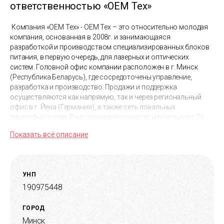
ответственностью «ОЕМ Тех»
Компания «ОЕМ Тех» - ОЕМ Тех – это относительно молодая
компания, основанная в 2008г. и занимающаяся
разработкой и производством специализированных блоков
питания, в первую очередь, для лазерных и оптических
систем. Головной офис компании расположен в г. Минск
(Республика Беларусь), где сосредоточены управление,
разработка и производство. Продажи и поддержка
осуществляются как напрямую, так и через региональный
офис в г. Йена (Германия), а также сеть локальных
дистрибьюторов. В настоящее время штат насчитывает 26
сотрудников. С компанией сотрудничают около 50
Показать всё описание
зарубежных предприятий. Внедренная в компании система
менеджмента качества соответствует требованиям
международного стандарта ISO 9001:2015.
УНП
190975448
ГОРОД
Минск