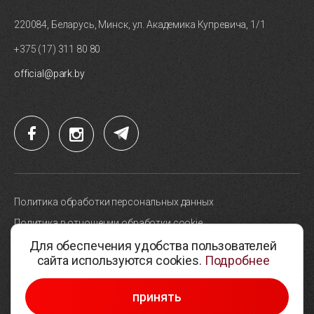
220084, Беларусь, Минск, ул. Академика Купревича, 1/1
+375 (17) 311 80 80
official@park.by
Политика обработки персональных данных
Политика в отношении обработки cookie
Для обеспечения удобства пользователей
Карта сайта
сайта используются cookies.
Подробнее
Выбор настроек cookie
© 2005-2026, Парк высоких технологий
принять