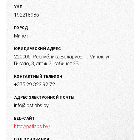
Systems platform.
УНП
192218986
Технологическая специализация базируется на Out Systems
platform, Java/JavaEE, Linux/Unix, реляционных и
нереляционных базах данных, а также технологичных
ГОРОД
решениях компании FICO: FICO Blaze Advisor, FICO Decision
Минск
Management Platform.
ЮРИДИЧЕСКИЙ АДРЕС
Технологии, используемые в энтерпрайз приложениях: Java
220005, Республика Беларусь, г. Минск, ул.
J2EE, Java JDK, Spring, Hibernate, Java Script, JBoss, Mongo DB,
Гикало, 3, этаж 3, кабинет 2Б
Postgre SQL.
КОНТАКТНЫЙ ТЕЛЕФОН
+375 29 322 92 72
АДРЕС ЭЛЕКТРОННОЙ ПОЧТЫ
info@pstlabs.by
ВЕБ-САЙТ
http://pstlabs.by/
ГОД ОСНОВАНИЯ