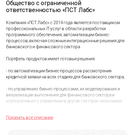
Общество с ограниченной
ответственностью «ПСТ Лабс»
Компания «ПСТ Лабс» с 2014 года является поставщиком
профессиональных IT-услуг в области разработки
программного обеспечения, автоматизации бизнес-
процессов, включая сложные интеграционные решения для
банковского и финансового сектора.
Портфель продуктов имеет готовые решения:
- по автоматизации бизнес-процессов рассмотрения
кредитной заявки на всех стадиях для банковского сектора;
- по управлению бизнес-процессами, их моделирования и
визуализации выполнения для финансового сектора и
корпоративного управления в других секторах экономики.
На сегодняшний день ООО «ПСТ Лабс» - единственный
Показать всё описание
белорусский сертифицированный партнер компании
OutSystems. Одно из ключевых направлений бизнеса –
предоставление услуг по разработке решений на заказ на Out