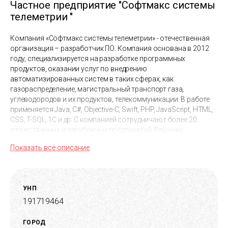
Частное предприятие "Софтмакс системы
телеметрии "
Компания «Софтмакс системы телеметрии» - отечественная
организация – разработчик ПО. Компания основана в 2012
году, специализируется на разработке программных
продуктов, оказании услуг по внедрению
автоматизированных систем в таких сферах, как
газораспределение, магистральный транспорт газа,
углеводородов и их продуктов, телекоммуникации. В работе
применяется Java, C#, Objective-C, Swift, PHP, JavaScript, HTML,
CSS, T-SQL, 1C и др. С компанией сотрудничают более 20
отечественных и зарубежных предприятий. Решение,
разработанное компанией, является победителем конкурса
Показать всё описание
"1С:Проект года 2021" в номинации "Лучший проект в
предметной области - Технология: Оригинальная разработка
на платформе 1С:Предприятие".
УНП
191719464
ГОРОД