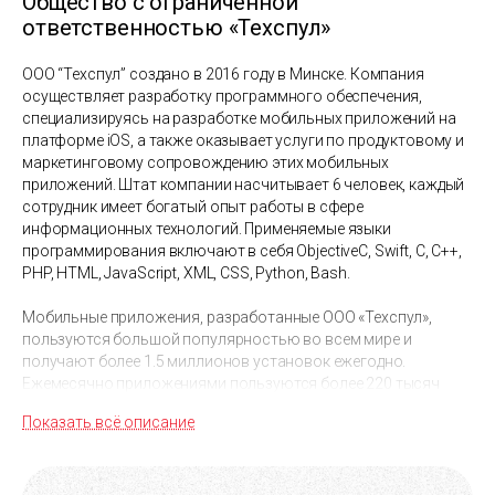
Общество с ограниченной
ответственностью «Техспул»
ООО “Техспул” создано в 2016 году в Минске. Компания
осуществляет разработку программного обеспечения,
специализируясь на разработке мобильных приложений на
платформе iOS, а также оказывает услуги по продуктовому и
маркетинговому сопровождению этих мобильных
приложений. Штат компании насчитывает 6 человек, каждый
сотрудник имеет богатый опыт работы в сфере
информационных технологий. Применяемые языки
программирования включают в себя ObjectiveC, Swift, С, C++,
PHP, HTML, JavaScript, XML, CSS, Python, Bash.
Мобильные приложения, разработанные ООО «Техспул»,
пользуются большой популярностью во всем мире и
получают более 1.5 миллионов установок ежегодно.
Ежемесячно приложениями пользуются более 220 тысяч
человек.
Показать всё описание