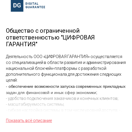
Общество с ограниченной
ответственностью "ЦИФРОВАЯ
ГАРАНТИЯ"
Деятельность ООО «ЦИФРОВАЯ ГАРАНТИЯ» осуществляется
со специализацией в области развития и администрирования
национальной блокчейн-платформы с разработкой
дополнительного функционала для достижения следующих
целей:
- обеспечение возможности запуска современных прикладных
задач для финансовой и иных сфер экономики;
- удобство подключения заказчиков и конечных клиентов;
- масштабируемость системы;
- гибкая настройка системы, в том числе уровней доступа; -
удобная интеграция и взаимодействие с иными (в том числе –
Показать всё описание
государственными) информационными системами;
- прозрачная система работы удостоверяющих узлов.