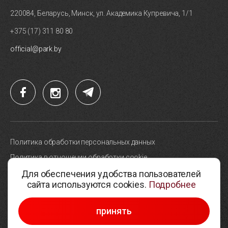
220084, Беларусь, Минск, ул. Академика Купревича, 1/1
+375 (17) 311 80 80
official@park.by
Политика обработки персональных данных
Политика в отношении обработки cookie
Для обеспечения удобства пользователей
Карта сайта
сайта используются cookies.
Подробнее
Выбор настроек cookie
© 2005-2026, Парк высоких технологий
принять
Разработка сайтов —
Студия Борового