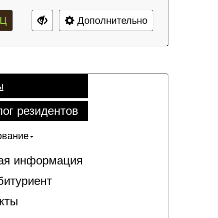
Ц
Дополнительно
ы
лог резидентов
ование
я информация
битуриент
кты