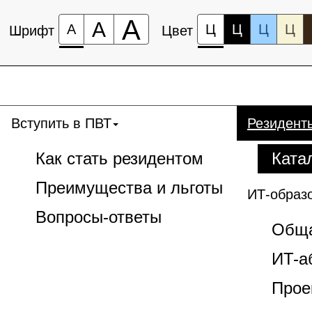
А
А
А
Ц
Ц
Ц
Ц
Шрифт
Цвет
Вступить в ПВТ
Резидент
Как стать резидентом
Ката
Преимущества и льготы
ИТ-образ
Вопросы-ответы
Обща
ИT-а
Прое