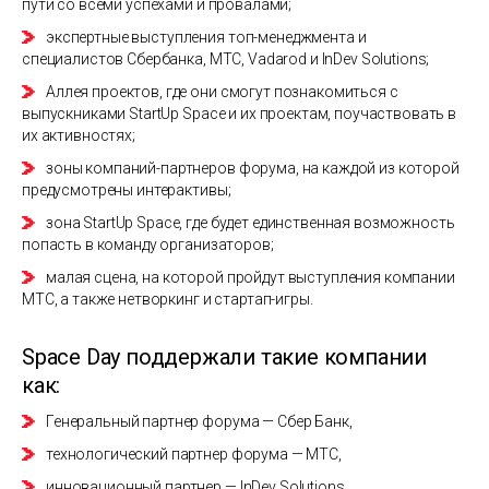
пути со всеми успехами и провалами;
экспертные выступления топ-менеджмента и
специалистов Сбербанка, МТС, Vadarod и InDev Solutions;
Аллея проектов, где они смогут познакомиться с
выпускниками StartUp Space и их проектам, поучаствовать в
их активностях;
зоны компаний-партнеров форума, на каждой из которой
предусмотрены интерактивы;
зона StartUp Space, где будет единственная возможность
попасть в команду организаторов;
малая сцена, на которой пройдут выступления компании
МТС, а также нетворкинг и стартап-игры.
Space Day поддержали такие компании
как:
Генеральный партнер форума — Сбер Банк,
технологический партнер форума — MTC,
инновационный партнер — InDev Solutions,