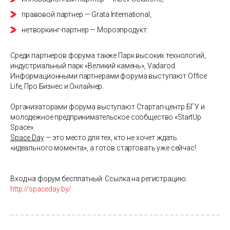
правовой партнер — Grata International,
нетворкинг-партнер — Морозпродукт.
Среди партнеров форума также Парк высоких технологий,
индустриальный парк «Великий камень», Vadarod.
Информационными партнерами форума выступают Office
Life, Про Бизнес и Онлайнер.
Организаторами форума выступают Стартап-центр БГУ и
молодежное предпринимательское сообщество «StartUp
Space».
Space Day
— это место для тех, кто не хочет ждать
«идеального момента», а готов стартовать уже сейчас!
Вход на форум бесплатный. Ссылка на регистрацию:
http://spaceday.by/