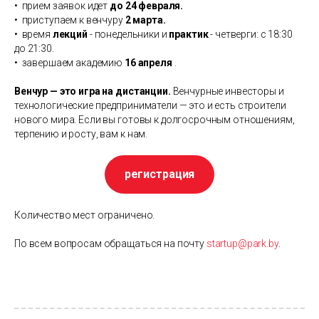
• прием заявок идет
до 24 февраля.
• приступаем к венчуру
2 марта.
• время
лекций
- понедельники и
практик
- четверги: с 18:30
до 21:30.
• завершаем академию
16 апреля
.
Венчур — это игра на дистанции.
Венчурные инвесторы и
технологические предприниматели — это и есть строители
нового мира. Если вы готовы к долгосрочным отношениям,
терпению и росту, вам к нам.
регистрация
Количество мест ограничено.
По всем вопросам обращаться на почту
startup@park.by
.