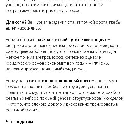
узнаете, по каким критериям оценивать стартапы и
попрактикуетесь в играх-симуляторах.
Для кого?
Венчурная академия станет точкой роста, где бы
вы ни находились:
Если вы только
начинаете свой путь в инвестициях
—
академия станет вашей системной базой. Вы поймёте, как на
самом деле работает венчур: от поиска сделки до выхода.
Чёткое понимание процессов, критериев оценки и
юридических основ сэкономит вам годы и миллионы,
заложив профессиональный фундамент.
Если у вас
уже есть инвестиционный опыт
— программа
поможет заполнить пробелы и структурирует знания.
Практика в симуляциях инвестиционного комитета, разбор
реальных кейсов по due diligence и структурированию сделок
— это то, что сложно, дорого и рискованно тренировать в
реальной жизни.
Что по датам
: