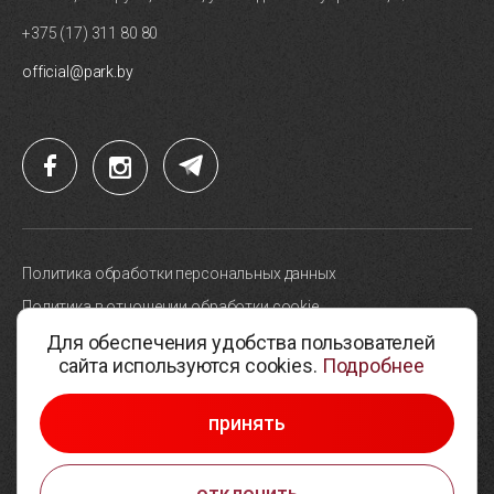
+375 (17) 311 80 80
official@park.by
Политика обработки персональных данных
Политика в отношении обработки cookie
Для обеспечения удобства пользователей
Карта сайта
сайта используются cookies.
Подробнее
Выбор настроек cookie
© 2005-2026, Парк высоких технологий
принять
Разработка сайтов —
Студия Борового