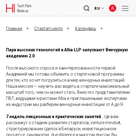
RU
Главная
Стартап-центр
Календарь
Парк высоких технологий и Alba LLP запускают Венчурную
академию 2.0
После высокого спроса и заинтересованности первой
Академией мы готовы объявить о старте новой программы
для тех, кто хочет погрузиться в мир венчурных инвестиций.
Наша миссия — научить вас видеть в стартапе максимальный
масштаб того, чем он может стать. Вместе с представителями
ПВТ, ведущими юристами Alba и приглашенными экспертами
из индустрии мы разберем венчурные инвестиции от А до Я.
7 недель лекционных и практических занятий
, где вам
расскажут о стадиях развития стартапов, venture mindset,
структурировании сделок в Беларуси, инвестиционном
процессе, синдикатах, due diligence и многом другом. Вы