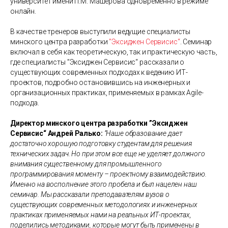
университет имени П.М. Машерова одновременно в режиме
онлайн.
В качестве тренеров выступили ведущие специалисты
минского центра разработки
”Эксиджен Сервисис“
. Семинар
включал в себя как теоретическую, так и практическую часть,
где специалисты ”Эксиджен Сервисис“ рассказали о
существующих современных подходах к ведению ИТ-
проектов, подробно остановившись на инженерных и
организационных практиках, применяемых в рамках Agile-
подхода.
Директор минского центра разработки ”Эксиджен
Сервисис“ Андрей Ралько:
”Наше образование дает
достаточно хорошую подготовку студентам для решения
технических задач. Но при этом все еще не уделяет должного
внимания существенному для промышленного
программирования моменту – проектному взаимодействию.
Именно на восполнение этого пробела и был нацелен наш
семинар. Мы рассказали преподавателям вузов о
существующих современных методологиях и инженерных
практиках применяемых нами на реальных ИТ-проектах,
поделились методиками, которые могут быть применены в