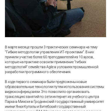
В марте месяце прошли 3 практических семинара на тему
”Гибкие методологии управления ИТ-проектами“. В них
приняли участие более 60 преподавателей из 10 вузов,
которые на практике освоили применение “гибких
методологий” семейства Agile в условиях промышленной
разработки программного обеспечения.
В ходе первого семинара были предложены новые
образовательные технологии путем использования системы
видеоконферецсвязи. Это позволило организовать
трансляцию занятий по сети интернет из учебного центра
Парка в Минске в Гродненский государственный университет
имени Янки Купалы и Витебский государственный