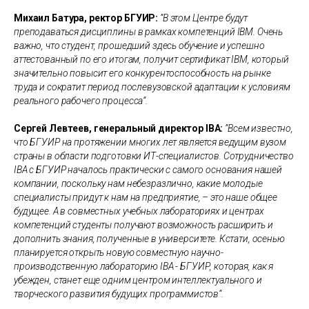
Михаил Батура, ректор БГУИР:
”В этом Центре будут
преподаваться дисциплины в рамках компетенций IBM. Очень
важно, что студент, прошедший здесь обучение и успешно
аттестованный по его итогам, получит сертификат IBM, который
значительно повысит его конкурентоспособность на рынке
труда и сократит период послевузовской адаптации к условиям
реального рабочего процесса“.
Сергей Левтеев, генеральный директор IBA:
”Всем известно,
что БГУИР на протяжении многих лет является ведущим вузом
страны в области подготовки ИТ-специалистов. Сотрудничество
IBA с БГУИР началось практически с самого основания нашей
компании, поскольку нам небезразлично, какие молодые
специалисты придут к нам на предприятие, – это наше общее
будущее. А в совместных учебных лабораториях и центрах
компетенций студенты получают возможность расширить и
дополнить знания, полученные в университете. Кстати, осенью
планируется открыть новую совместную научно-
производственную лабораторию IBA - БГУИР, которая, как я
убежден, станет еще одним центром интеллектуального и
творческого развития будущих программистов“.